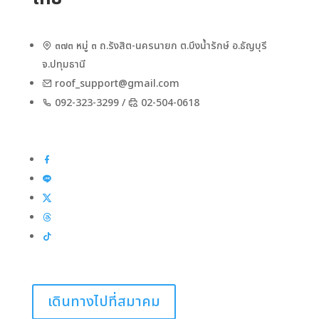
๓๗๓ หมู่ ๓ ถ.รังสิต-นครนายก ต.บึงน้ำรักษ์ อ.ธัญบุรี
จ.ปทุมธานี
roof_support@gmail.com
092-323-3299 /
02-504-0618
เดินทางไปที่สมาคม