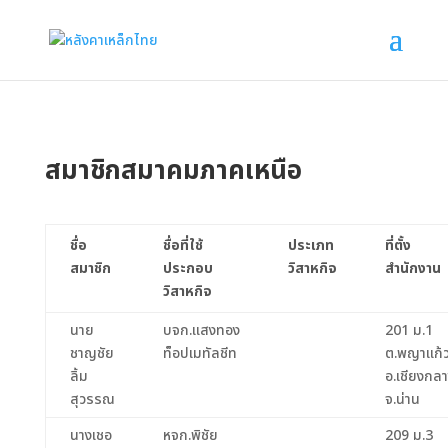
สมาชิกสมาคมภาคเหนือ
ชื่อ
ชื่อที่ใช้
ประเภท
ที่ตั้ง
สมาชิก
ประกอบ
วิสาหกิจ
สำนักงาน
วิสาหกิจ
นาย
บจก.แสงทอง
201 ม.1
ชาญชัย
ท็อปเมทัลชีท
ต.พญาแก้
ลิ้ม
อ.เชียงกล
สุวรรณ
จ.น่าน
นางเชอ
หจก.พิชัย
209 ม.3