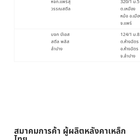
หจก.แพร่สุ
320/1 ม.5
วรรณสตีล
ต.เหมือง
หม้อ อ.เมือ
จ.แพร่
บจก บีเอส
124/1 ม.8
สตีล พลัส
ต.ห้างฉัตร
ลำปาง
อ.ห้างฉัตร
จ.ลำปาง
สมาคมการค้า ผู้ผลิตหลังคาเหล็ก
ไทย