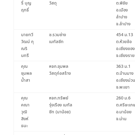
รี่ บุญ
วัสดุ
ต.พิชัย
ฤทธิ์
อ.เมือง
ลำปาง
จ.ลำปาง
นายทวี
ซ.รวมช่าง
454 ม.13
วัฒน์ กุ
เมทัลชีท
ต.ห้วยซ้อ
ณริ
อ.เชียงของ
นทรื
จ.เชียงราย
คุณ
หจก.ชุมพล
363 ม.1
ชุมพล
วัสดุก่อสร้าง
ต.บ้านมาง
น้ำสา
อ.เชียงม่ว
จ.พะเยา
คุณ
หจก.ทรัพย์
260 ม.6
คณา
รุ่งเรือง เมทัล
ต.ศรีษะเก
วุฒิ
ชีท (นาน้อย)
อ.นาน้อย
สิงห์
จ.น่าน
ธนะ